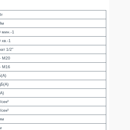
Вт
Нм
0 мин.-1
 хв.-1
ат 1/2"
- M20
- M16
Б(А)
дБ(А)
(А)
/сек²
/сек²
мм
м