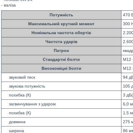
- валіза
Потужність
470 
Максимальний крутний момент
300 
Номінальна частота обертів
2.20
Частота ударів
2.600
Патрон
квадр
Стандартні болти
M12 
Високоміцні болти
M12 
звуковий тиск
94 д
звукова потужність
105 
похибка (К)
3 дБ
загвинчування з ударом
6,0 м
похибка (К)
1,5 м
довжина
275 
ширина
86 м