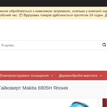
лення обробляються з невеликою затримкою, оскільки у компанії нар
очий час. 📦 Відправка товарів здійснюється протягом 24 годин. Д
Електроінструмент оснащення
Деревообробні верстати
Гайковерт Makita 6905H Японія