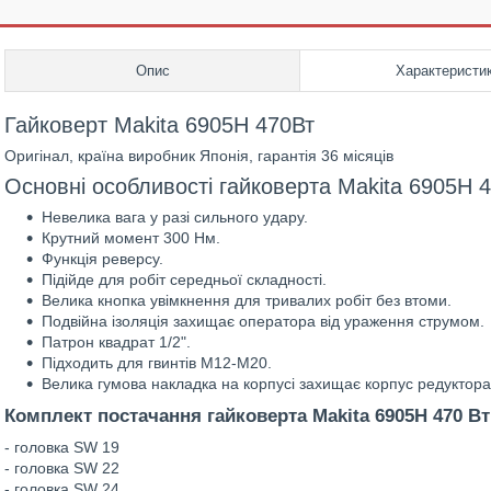
Опис
Характеристи
Гайковерт Makita 6905H 470Вт
Оригінал, країна виробник Японія, гарантія 36 місяців
Основні особливості гайковерта Makita 6905H 4
Невелика вага у разі сильного удару.
Крутний момент 300 Нм.
Функція реверсу.
Підійде для робіт середньої складності.
Велика кнопка увімкнення для тривалих робіт без втоми.
Подвійна ізоляція захищає оператора від ураження струмом.
Патрон квадрат 1/2".
Підходить для гвинтів M12-M20.
Велика гумова накладка на корпусі захищає корпус редуктора
Комплект постачання гайковерта Makita 6905H 470 Вт
- головка SW 19
- головка SW 22
- головка SW 24