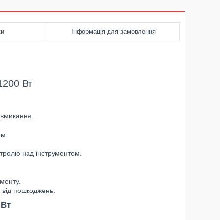
ки
Інформація для замовлення
1200 Вт
 вмикання.
ом.
нтролю над інструментом.
ументу.
 від пошкоджень.
 Вт