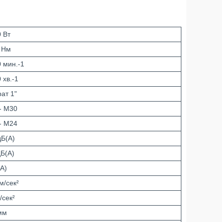
0 Вт
 Нм
0 мин.-1
 хв.-1
ат 1"
- M30
- M24
дБ(А)
дБ(А)
(А)
м/сек²
/сек²
мм