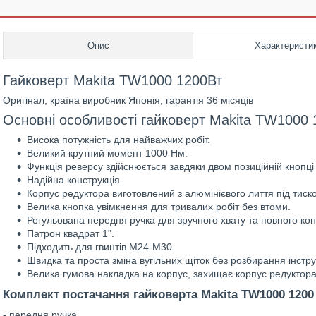
Опис
Характеристи
Гайковерт Makita TW1000 1200Вт
Оригінал, країна виробник Японія, гарантія 36 місяців
Основні особливості гайковерт Makita TW1000 
Висока потужність для найважчих робіт.
Великий крутний момент 1000 Нм.
Функція реверсу здійснюється завдяки двом позиційній кнопці
Надійна конструкція.
Корпус редуктора виготовлений з алюмінієвого лиття під тиск
Велика кнопка увімкнення для тривалих робіт без втоми.
Регульована передня ручка для зручного хвату та повного ко
Патрон квадрат 1".
Підходить для гвинтів M24-M30.
Швидка та проста зміна вугільних щіток без розбирання інстр
Велика гумова накладка на корпус, захищає корпус редуктора
Комплект постачання гайковерта Makita TW1000 1200
- передня ручка