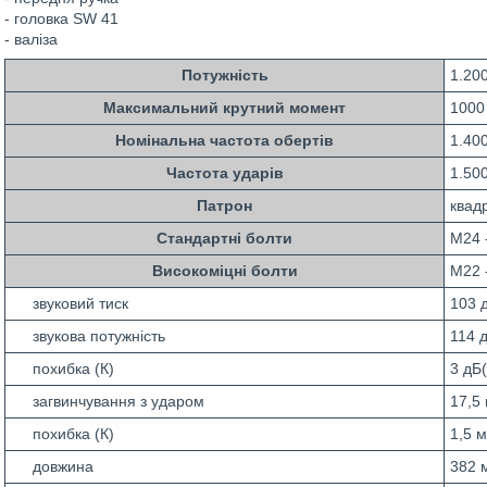
- головка SW 41
- валіза
Потужність
1.20
Максимальний крутний момент
1000
Номінальна частота обертів
1.40
Частота ударів
1.500
Патрон
квадр
Стандартні болти
M24 
Високоміцні болти
M22 
звуковий тиск
103 
звукова потужність
114 
похибка (К)
3 дБ
загвинчування з ударом
17,5 
похибка (К)
1,5 м
довжина
382 