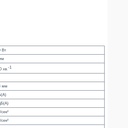
0 Вт
мм
-1
0 хв.
3 мм
Б(А)
дБ(А)
/сек²
/сек²