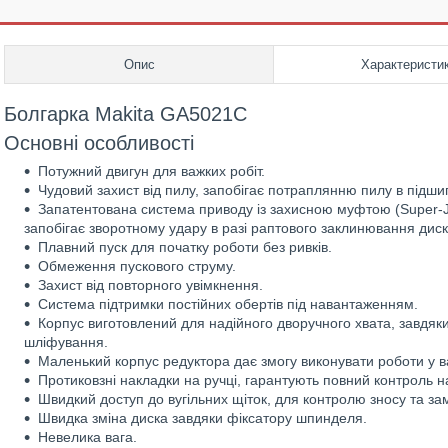
Опис
Характеристи
Болгарка Makita GA5021C
Основні особливості
Потужний двигун для важких робіт.
Чудовий захист від пилу, запобігає потраплянню пилу в підшип
Запатентована система приводу із захисною муфтою (Super-Jo
запобігає зворотному удару в разі раптового заклинювання диск
Плавний пуск для початку роботи без ривків.
Обмеження пускового струму.
Захист від повторного увімкнення.
Система підтримки постійних обертів під навантаженням.
Корпус виготовлений для надійного дворучного хвата, завдяк
шліфування.
Маленький корпус редуктора дає змогу виконувати роботи у в
Протиковзні накладки на ручці, гарантують повний контроль н
Швидкий доступ до вугільних щіток, для контролю зносу та зам
Швидка зміна диска завдяки фіксатору шпинделя.
Невелика вага.