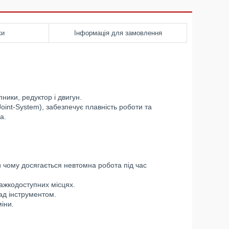
ки
Інформація для замовлення
ники, редуктор і двигун.
int-System), забезпечує плавність роботи та
а.
и чому досягається невтомна робота під час
ажкодоступних місцях.
ад інструментом.
іни.