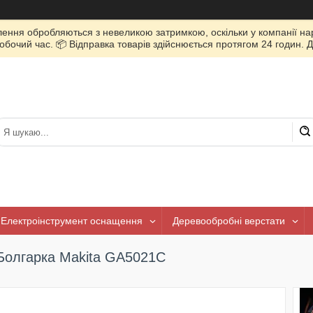
лення обробляються з невеликою затримкою, оскільки у компанії нар
очий час. 📦 Відправка товарів здійснюється протягом 24 годин. Д
Електроінструмент оснащення
Деревообробні верстати
Болгарка Makita GA5021C