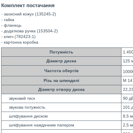
Комплект постачання
- захисний кожух (135245-2)
- гайка
- фланець
- додаткова ручка (153504-2)
- ключ (782423-1)
- картонна коробка
Потужність
1.45
Діаметр диска
125 
Частота обертів
1000
Різь на шпинделі
М 14
Діаметр отвору диска
22,2
звуковий тиск
90 д
звукова потужність
101 
шліфування диском
8,5 м
шліфування наждачним папером
2,5 м