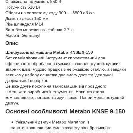
Споживана потужність 950 Вт
Потужність 510 Вт
Оберти на холостому ходу 900 — 3800 об./хв
Діаметр диска 150 мм
Різь шпинделя M14
Вага без мережевого кабелю 2.7 кг
Made in Germany!
Опис
Шліфувальна машина Metabo KNSE 9-150
Set
спеціалізований інструмент спроєктований для
ефективного оброблення вузьких і важкодоступних кутових
зварних швів. Чудово працює з неіржавкою сталлю, а завдяки
великому набору оснастки дає змогу досягти ідеальної
дзеркальної поверхні.
Це вже друге покоління таких машин від провідного
німецького виробника інструментів. Новинка стала
компактнішою, легшою та зручнішою. Попри менш потужний
двигун,
Основні особливості Metabo KNSE 9-150
Унікальний двигун Metabo Marathon із
запатентованою системою захисту від абразивного