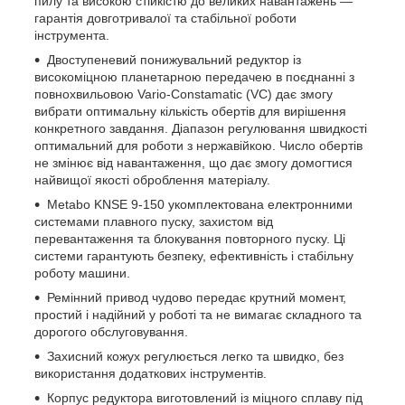
пилу та високою стійкістю до великих навантажень —
гарантія довготривалої та стабільної роботи
інструмента.
Двоступеневий понижувальний редуктор із
високоміцною планетарною передачею в поєднанні з
повнохвильовою Vario-Constamatic (VC) дає змогу
вибрати оптимальну кількість обертів для вирішення
конкретного завдання. Діапазон регулювання швидкості
оптимальний для роботи з нержавійкою. Число обертів
не змінює від навантаження, що дає змогу домогтися
найвищої якості оброблення матеріалу.
Metabo KNSE 9-150 укомплектована електронними
системами плавного пуску, захистом від
перевантаження та блокування повторного пуску. Ці
системи гарантують безпеку, ефективність і стабільну
роботу машини.
Ремінний привод чудово передає крутний момент,
простий і надійний у роботі та не вимагає складного та
дорогого обслуговування.
Захисний кожух регулюється легко та швидко, без
використання додаткових інструментів.
Корпус редуктора виготовлений із міцного сплаву під