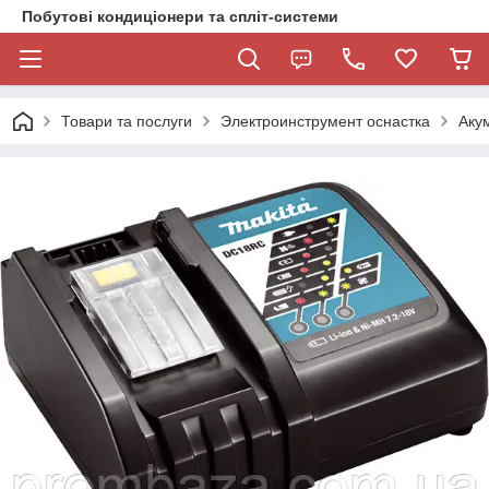
Побутові кондиціонери та спліт-системи
Товари та послуги
Электроинструмент оснастка
Акум