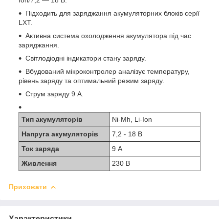
Ion/7,2 — 18 В.
Підходить для заряджання акумуляторних блоків серії
LXT.
Активна система охолодження акумулятора під час
заряджання.
Світлодіодні індикатори стану заряду.
Вбудований мікроконтролер аналізує температуру,
рівень заряду та оптимальний режим заряду.
Струм заряду 9 А.
Тип акумуляторів
Ni-Mh, Li-Ion
Напруга акумуляторів
7,2 - 18 В
Ток заряда
9 А
Живлення
230 В
Приховати
Характеристики