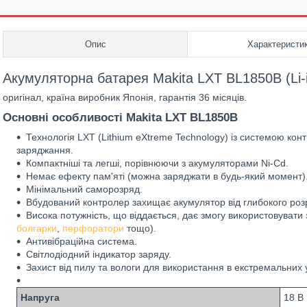
Опис
Характеристи
Акумуляторна батарея Makita LXT BL1850B (Li-io
оригінал, країна виробник Японія, гарантія 36 місяців.
Основні особливості Makita LXT BL1850B
Технологія LXT (Lithium eXtreme Technology) із системою кон
заряджання.
Компактніші та легші, порівнюючи з акумуляторами Ni-Cd.
Немає ефекту пам'яті (можна заряджати в будь-який момент)
Мінімальний саморозряд.
Вбудований контролер захищає акумулятор від глибокого ро
Висока потужність, що віддається, дає змогу використовувати
болгарки
,
перфоратори
тощо).
Антивібраційна система.
Світлодіодний індикатор заряду.
Захист від пилу та вологи для використання в екстремальних 
Напруга
18 В