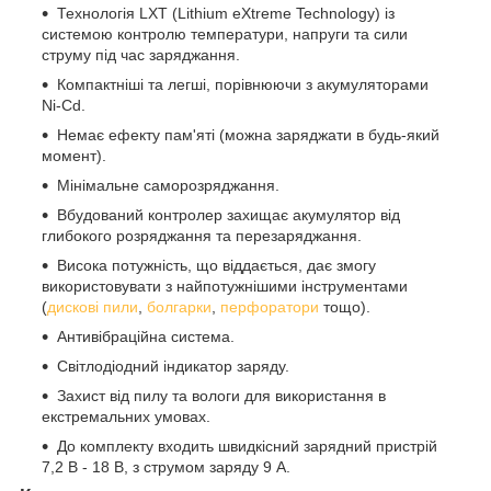
Технологія LXT (Lithium eXtreme Technology) із
системою контролю температури, напруги та сили
струму під час заряджання.
Компактніші та легші, порівнюючи з акумуляторами
Ni-Cd.
Немає ефекту пам'яті (можна заряджати в будь-який
момент).
Мінімальне саморозряджання.
Вбудований контролер захищає акумулятор від
глибокого розряджання та перезаряджання.
Висока потужність, що віддається, дає змогу
використовувати з найпотужнішими інструментами
(
дискові пили
,
болгарки
,
перфоратори
тощо).
Антивібраційна система.
Світлодіодний індикатор заряду.
Захист від пилу та вологи для використання в
екстремальних умовах.
До комплекту входить швидкісний зарядний пристрій
7,2 В - 18 В, з струмом заряду 9 А.