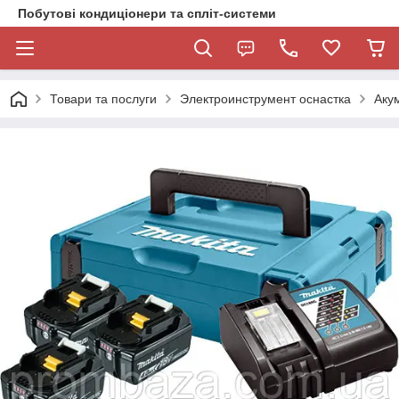
Побутові кондиціонери та спліт-системи
Товари та послуги
Электроинструмент оснастка
Акум