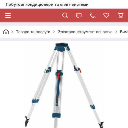
Побутові кондиціонери та спліт-системи
Товари та послуги
Электроинструмент оснастка
Вим