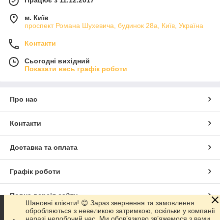
Працює з 11.12.2017
м. Київ
проспект Романа Шухевича, будинок 28а, Київ, Україна
Контакти
Сьогодні вихідний
Показати весь графік роботи
Про нас
Контакти
Доставка та оплата
Графік роботи
Повна версія сайту
Шановні клієнти! 😊 Зараз звернення та замовлення
обробляються з невеликою затримкою, оскільки у компанії
наразі неробочий час. Ми обов’язково зв’яжемося з вами
Сайт створено на маркетплейсі
Prom.ua