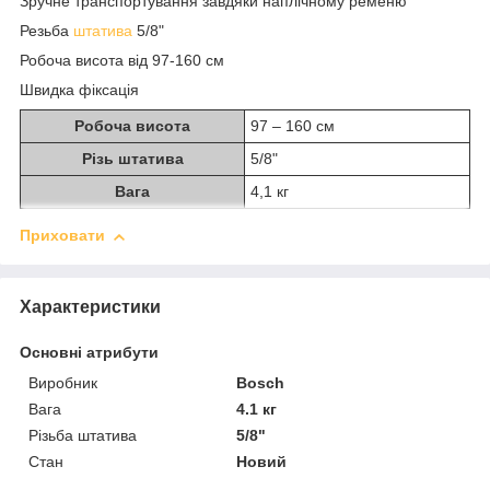
Зручне транспортування завдяки наплічному ременю
Резьба
штатива
5/8"
Робоча висота від 97-160 см
Швидка фіксація
Робоча висота
97 – 160 см
Різь штатива
5/8"
Вага
4,1 кг
Приховати
Характеристики
Основні атрибути
Виробник
Bosch
Вага
4.1 кг
Різьба штатива
5/8"
Стан
Новий