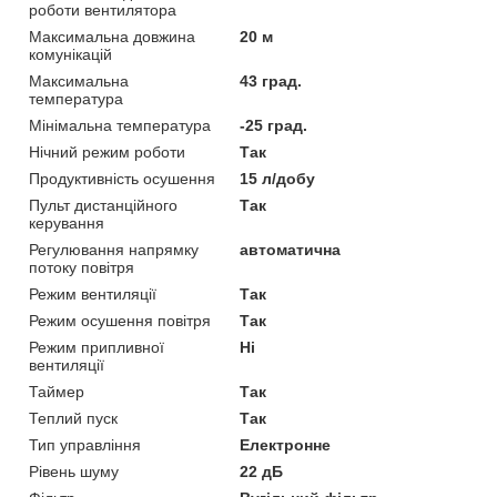
роботи вентилятора
Максимальна довжина
20 м
комунікацій
Максимальна
43 град.
температура
Мінімальна температура
-25 град.
Нічний режим роботи
Так
Продуктивність осушення
15 л/добу
Пульт дистанційного
Так
керування
Регулювання напрямку
автоматична
потоку повітря
Режим вентиляції
Так
Режим осушення повітря
Так
Режим припливної
Ні
вентиляції
Таймер
Так
Теплий пуск
Так
Тип управління
Електронне
Рівень шуму
22 дБ