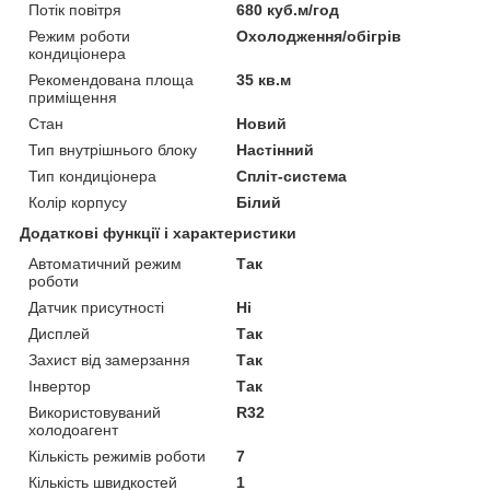
Потік повітря
680 куб.м/год
Режим роботи
Охолодження/обігрів
кондиціонера
Рекомендована площа
35 кв.м
приміщення
Стан
Новий
Тип внутрішнього блоку
Настінний
Тип кондиціонера
Спліт-система
Колір корпусу
Білий
Додаткові функції і характеристики
Автоматичний режим
Так
роботи
Датчик присутності
Ні
Дисплей
Так
Захист від замерзання
Так
Інвертор
Так
Використовуваний
R32
холодоагент
Кількість режимів роботи
7
Кількість швидкостей
1