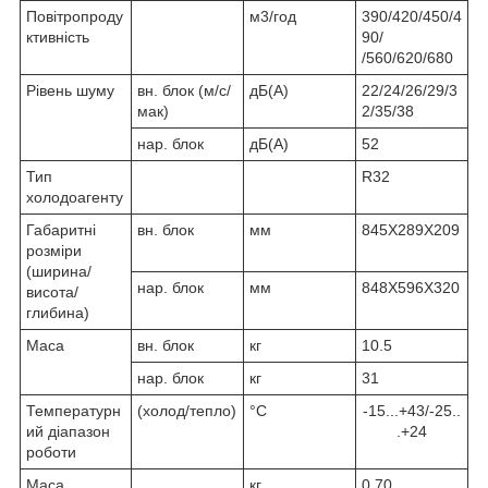
Повітропроду
м3/год
390/420/450/4
ктивність
90/
/560/620/680
Рівень шуму
вн. блок (м/с/
дБ(А)
22/24/26/29/3
мак)
2/35/38
нар. блок
дБ(А)
52
Тип
R32
холодоагенту
Габаритні
вн. блок
мм
845X289X209
розміри
(ширина/
нар. блок
мм
848X596X320
висота/
глибина)
Маса
вн. блок
кг
10.5
нар. блок
кг
31
Температурн
(холод/тепло)
°С
-15...+43/-25..
ий діапазон
.+24
роботи
Маса
кг
0,70