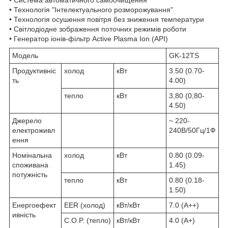
• Система автоматичного самоочищення
• Технологія "Інтелектуального розморожування"
• Технологія осушення повітря без зниження температури
• Світлодіодне зображення поточних режимів роботи
• Генератор іонів-фільтр Active Plasma Ion (API)
Модель
GK-12TS
Продуктивніс
холод
кВт
3.50 (0.70-
ть
4.00)
тепло
кВт
3,80 (0,80-
4.50)
Джерело
~ 220-
електроживл
240В/50Гц/1Ф
ення
Номінальна
холод
кВт
0.80 (0.09-
споживана
1.45)
потужність
тепло
кВт
0.80 (0.18-
1.50)
Енергоефект
EER (холод)
кВт/кВт
7.0 (A++)
ивність
C.O.P. (тепло)
кВт/кВт
4.0 (A+)