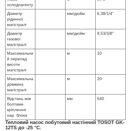
холодоагенту
Діаметр
мм/дюйм
6,38/1/4"
рідинної
магістралі
Діаметр
мм/дюйм
9,53/3/8"
газової
магістралі
Максимальни
м
10
й перепад
висоти
магістралі
Максимальна
м
20
довжина
магістралі
Відстань між
мм
540
болтами
кріплення
нар. блока
Тепловий насос побутовий настінний TOSOT GK-
12TS до -25 °C.