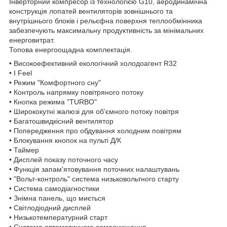
Інверторний компресор із технологією G10, аеродинамічна
конструкція лопатей вентиляторів зовнішнього та
внутрішнього блоків і рельєфна поверхня теплообмінника
забезпечують максимальну продуктивність за мінімальних
енерговитрат.
Топова енергоощадна комплектація.
• Високоефективний екологічний холодоагент R32
• I Feel
• Режим "Комфортного сну"
• Контроль напрямку повітряного потоку
• Кнопка режима "TURBO"
• Ширококутні жалюзі для об'ємного потоку повітря
• Багатошвидкісний вентилятор
• Попередження про обдування холодним повітрям
• Блокування кнопок на пульті Д/К
• Таймер
• Дисплей показу поточного часу
• Функція запам'ятовування поточних налаштувань
• "Вольт-контроль" система низьковольтного старту
• Система самодіагностики
• Знімна панель, що миється
• Світлодіодний дисплей
• Низькотемпературний старт