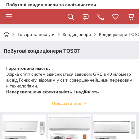
Побутові кондиціонери та спліт-системи
Товари та послуги
Кондиціонери
Кондиціонери TOS
Побутові кондиціонери TOSOT
Гарантована
якість
.
Збірка
спліт
систем
здійснюється
заводом
GRE
в
40
кілометр
ах
від
Гонконгу
,
відомим
у
світі
совершеннейшими
передовим
и
технологіями
.
Неперевершена
ефективність
і
надійність
.
Використання
самого
кращого
сировини
і
комплектуючого
об
Показати все
ладнання
забезпечує
тривалу
службу