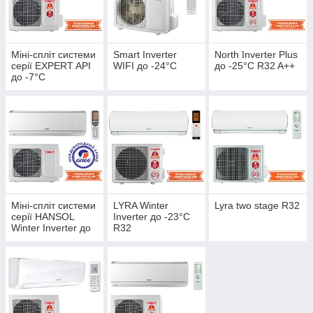
Міні-спліт системи
Smart Inverter
North Inverter Plus
серії EXPERT API
WIFI до -24°С
до -25°С R32 A++
до -7°С
Міні-спліт системи
LYRA Winter
Lyra two stage R32
серії HANSOL
Inverter до -23°С
Winter Inverter до
R32
-25°С