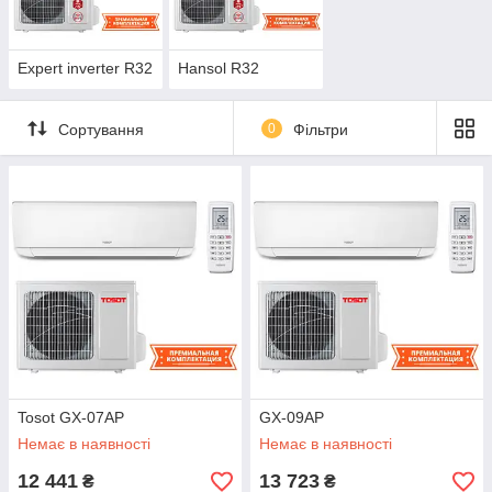
Expert inverter R32
Hansol R32
Сортування
0
Фільтри
Tosot GX-07AP
GX-09AP
Немає в наявності
Немає в наявності
12 441
13 723
₴
₴